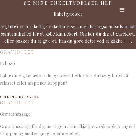
SE MINE ENKELTYDELSER HER
Gå
til
Enkeltydelser
indholdet
Jeg tilbyder forskellige enkeltydelser, men har også fødselsforløb
samt mulighed for at købe klippekort. Ønsker du dig et gavekort,
eller ønsker du at give et, kan du gøre dette ved at klikke
her
.
GRAVIDITET
Rebozo
Føler du dig belastet i din graviditet eller har du brug for at få
aflastet eller afspændt kroppen?
ONLINE BOOKING
GRAVIDITET
Gravidmassage
Gravidmassage får dig ned i gear, kan afhjælpe væskeophobninger i
kroppen og sætter gang i blodomløbet.