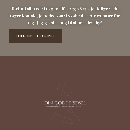
Ræk ud allerede i dag på tlf. 42 39 28 55 – jo tidligere du
tager kontakt, jo bedre kan vi skabe de rette rammer for
dig. Jeg glæder mig til at høre fra dig!
ONLINE BOOKING