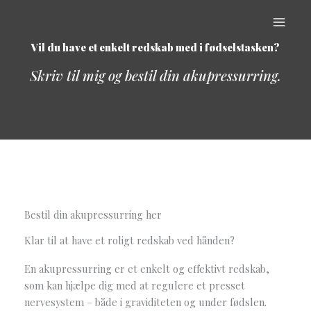
Gå
til
indholdet
Vil du have et enkelt redskab med i fødselstasken?
Skriv til mig og bestil din akupressurring.
Bestil din akupressurring her
Klar til at have et roligt redskab ved hånden?
En akupressurring er et enkelt og effektivt redskab,
som kan hjælpe dig med at regulere et presset
nervesystem – både i graviditeten og under fødslen.